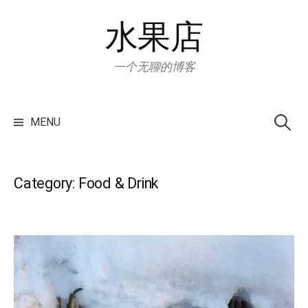
Skip
水果店
to
content
一个无聊的博客
Search
for:
MENU
Category:
Food & Drink