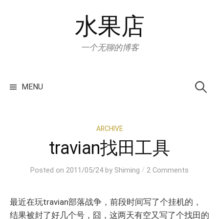
Skip
水果店
to
content
一个无聊的博客
Search
for:
MENU
ARCHIVE
travian找田工具
/
Posted
on
2011/05/24
by
Shiming
2 Comments
最近在玩travian部落战争，前段时间写了个挂机的，
结果被封了好几个号，囧，这两天有空又写了个找田的