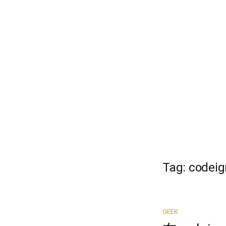
Skip
to
content
Tag:
codeig
GEEK