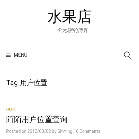
Skip
水果店
to
content
一个无聊的博客
Search
for:
MENU
Tag:
用户位置
GEEK
陌陌用户位置查询
/
Posted
on
2012/03/02
by
Shiming
6 Comments